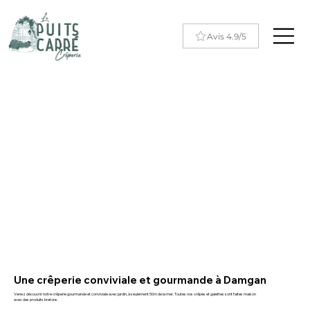
Avis 4.9/5
Une crêperie conviviale et gourmande à Damgan
Venez découvrir notre crêperie gourmande et conviviale avec jardin, à seulement 50m de la mer. Toutes nos crêpes et galettes sont faites maison
avec des produits bretons.